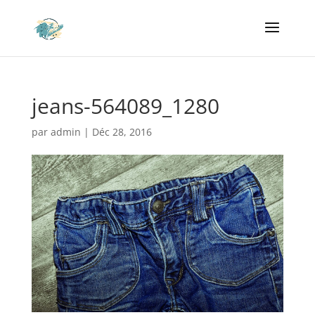
jeans-564089_1280
par
admin
|
Déc 28, 2016