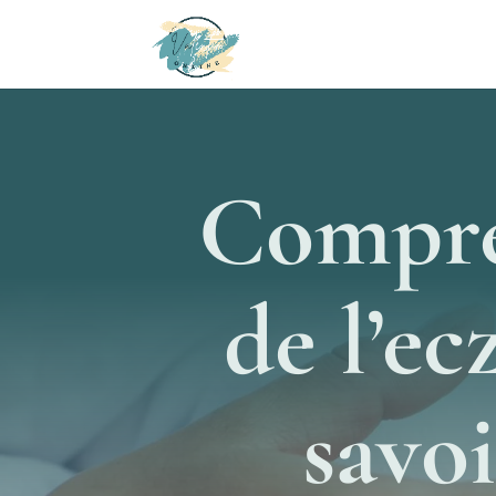
Compre
de l’ec
savo