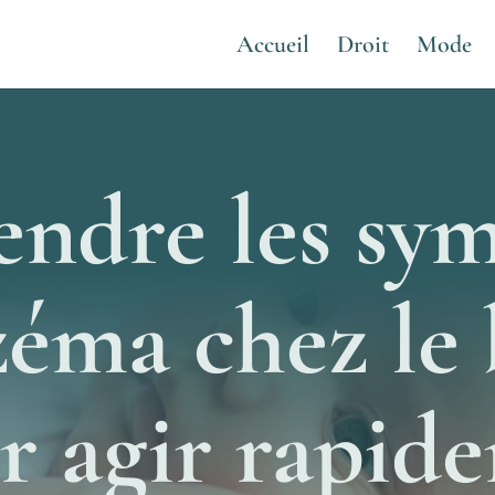
Accueil
Droit
Mode
ndre les sy
zéma chez le
ir agir rapid