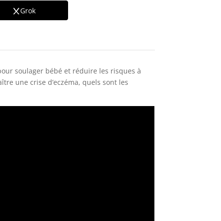
Grok
pour soulager bébé et réduire les risques à
tre une crise d’eczéma, quels sont les