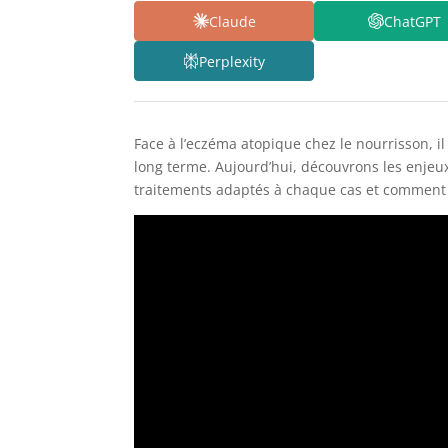
Claude
ChatGPT
Perplexity
Face à l’eczéma atopique chez le nourrisson, i
long terme. Aujourd’hui, découvrons les enjeu
traitements adaptés à chaque cas et comment 