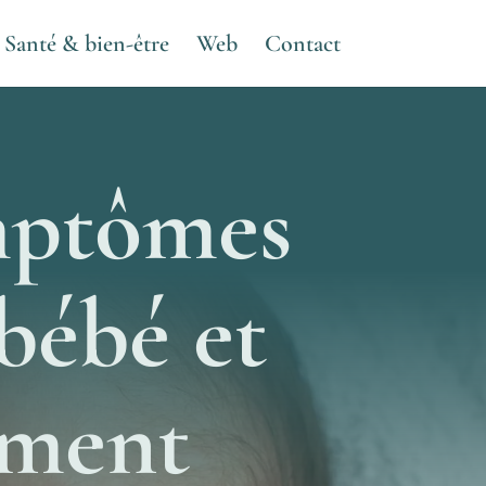
Santé & bien-être
Web
Contact
mptômes
 bébé et
ement