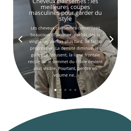
Cheveux clairsemés : les
meilleures coupes
masculines pour garder du
style
Les cheveux clairsemés concernent
beaucoup d’hommes, parfois dès la
vingtaine, parfois plus tard, de façon
progressive. La densité diminue, les
golfes se creusent, la ligne frontale
recule ou le sommet du crâne devient
plus visible. Pourtant, perdre en
volume ne...