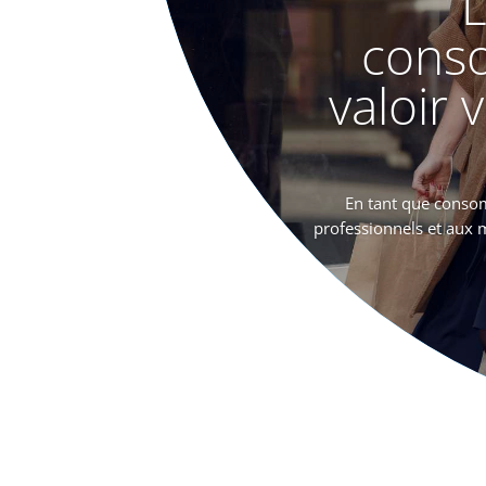
L
cons
valoir 
En tant que consom
professionnels et aux m