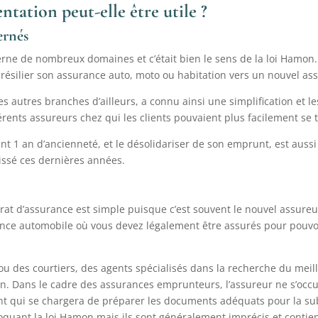
tation peut-elle être utile ?
ernés
cerne de nombreux domaines et c’était bien le sens de la loi Hamo
 de résilier son assurance auto, moto ou habitation vers un nouvel as
autres branches d’ailleurs, a connu ainsi une simplification et le
érents assureurs chez qui les clients pouvaient plus facilement se 
 1 an d’ancienneté, et le désolidariser de son emprunt, est aussi 
aissé ces dernières années.
trat d’assurance est simple puisque c’est souvent le nouvel assureu
urance automobile où vous devez légalement être assurés pour pouvo
ou des courtiers, des agents spécialisés dans la recherche du meil
n. Dans le cadre des assurances emprunteurs, l’assureur ne s’occu
t qui se chargera de préparer les documents adéquats pour la subs
nvoquant la loi Hamon mais ils sont généralement imprécis et conti