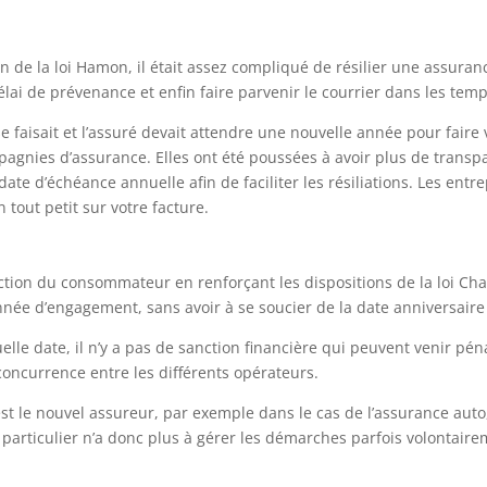
n de la loi Hamon, il était assez compliqué de résilier une assurance
élai de prévenance et enfin faire parvenir le courrier dans les tem
e faisait et l’assuré devait attendre une nouvelle année pour faire 
pagnies d’assurance. Elles ont été poussées à avoir plus de transpa
e d’échéance annuelle afin de faciliter les résiliations. Les entr
 tout petit sur votre facture.
tion du consommateur en renforçant les dispositions de la loi Chatel
ée d’engagement, sans avoir à se soucier de la date anniversaire
uelle date, il n’y a pas de sanction financière qui peuvent venir pén
concurrence entre les différents opérateurs.
est le nouvel assureur, par exemple dans le cas de l’assurance auto,
e particulier n’a donc plus à gérer les démarches parfois volontair