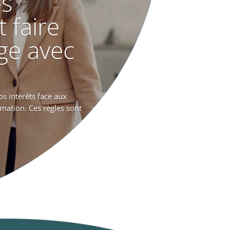
es
faire
ige avec
s intérêts face aux
mmation. Ces règles sont