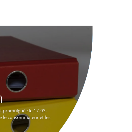
n
et promulguée le 17-03-
re le consommateur et les