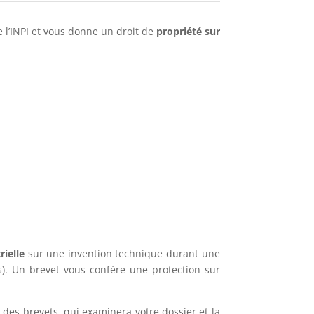
 l’INPI et vous donne un droit de
propriété
sur
rielle
sur une invention technique durant une
). Un brevet vous confère une protection sur
 des brevets, qui examinera votre dossier et la