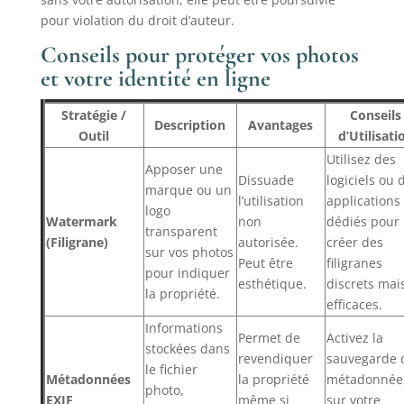
pour violation du droit d’auteur.
Conseils pour protéger vos photos
et votre identité en ligne
Stratégie /
Conseils
Description
Avantages
Outil
d’Utilisati
Utilisez des
Apposer une
Dissuade
logiciels ou 
marque ou un
l’utilisation
applications
logo
Watermark
non
dédiés pour
transparent
(Filigrane)
autorisée.
créer des
sur vos photos
Peut être
filigranes
pour indiquer
esthétique.
discrets mai
la propriété.
efficaces.
Informations
Permet de
Activez la
stockées dans
revendiquer
sauvegarde 
le fichier
Métadonnées
la propriété
métadonnée
photo,
EXIF
même si
sur votre