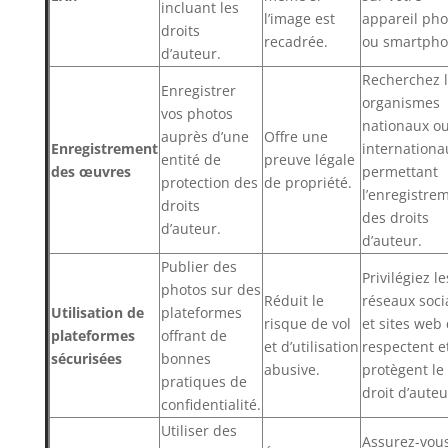
incluant les
l’image est
appareil pho
droits
recadrée.
ou smartpho
d’auteur.
Recherchez 
Enregistrer
organismes
vos photos
nationaux o
auprès d’une
Offre une
Enregistrement
internationa
entité de
preuve légale
des œuvres
permettant
protection des
de propriété.
l’enregistre
droits
des droits
d’auteur.
d’auteur.
Publier des
Privilégiez le
photos sur des
Réduit le
réseaux soci
Utilisation de
plateformes
risque de vol
et sites web 
plateformes
offrant de
et d’utilisation
respectent e
sécurisées
bonnes
abusive.
protègent le
pratiques de
droit d’auteu
confidentialité.
Utiliser des
Assurez-vou