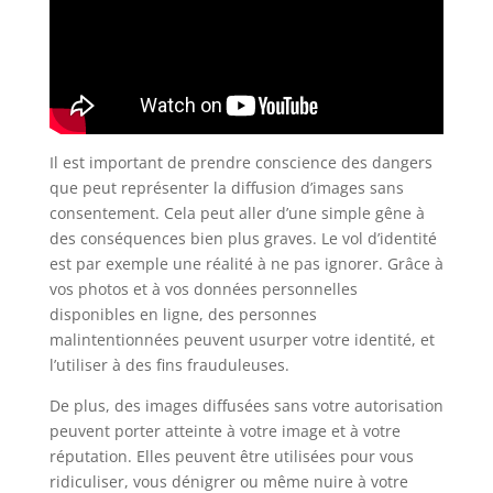
Il est important de prendre conscience des dangers
que peut représenter la diffusion d’images sans
consentement. Cela peut aller d’une simple gêne à
des conséquences bien plus graves. Le vol d’identité
est par exemple une réalité à ne pas ignorer. Grâce à
vos photos et à vos données personnelles
disponibles en ligne, des personnes
malintentionnées peuvent usurper votre identité, et
l’utiliser à des fins frauduleuses.
De plus, des images diffusées sans votre autorisation
peuvent porter atteinte à votre image et à votre
réputation. Elles peuvent être utilisées pour vous
ridiculiser, vous dénigrer ou même nuire à votre