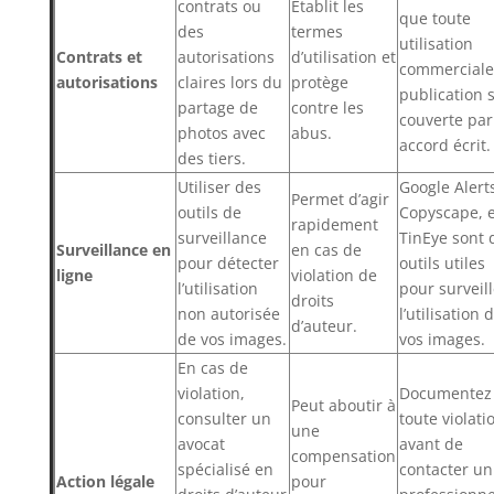
contrats ou
Établit les
que toute
des
termes
utilisation
Contrats et
autorisations
d’utilisation et
commerciale
autorisations
claires lors du
protège
publication s
partage de
contre les
couverte par
photos avec
abus.
accord écrit.
des tiers.
Utiliser des
Google Alert
Permet d’agir
outils de
Copyscape, e
rapidement
surveillance
TinEye sont 
Surveillance en
en cas de
pour détecter
outils utiles
ligne
violation de
l’utilisation
pour surveill
droits
non autorisée
l’utilisation 
d’auteur.
de vos images.
vos images.
En cas de
violation,
Documentez
Peut aboutir à
consulter un
toute violati
une
avocat
avant de
compensation
spécialisé en
contacter un
Action légale
pour