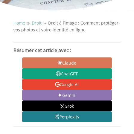
Home
Droit
Droit à l’image : Comment protéger
9
9
vos photos et votre identité en ligne
Résumer cet article avec :
Claude
ChatGPT
Google AI
Gemini
Grok
Perplexity