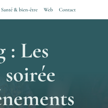
Santé & bien-être
Web
Contact
 : Les
 soirée
vénements