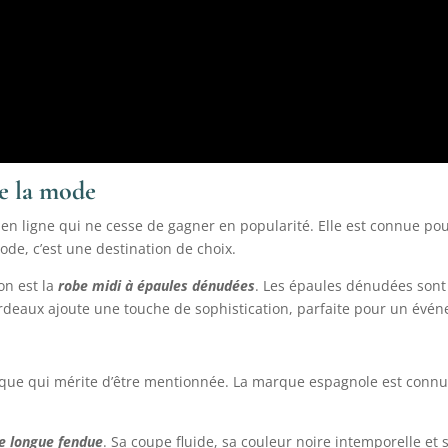
de la mode
n ligne qui ne cesse de gagner en popularité. Elle est connue pour 
ode, c’est une destination de choix.
on est la
robe midi à épaules dénudées
. Les épaules dénudées sont 
ordeaux ajoute une touche de sophistication, parfaite pour un évén
rque qui mérite d’être mentionnée. La marque espagnole est connue
e longue fendue
. Sa coupe fluide, sa couleur noire intemporelle et 