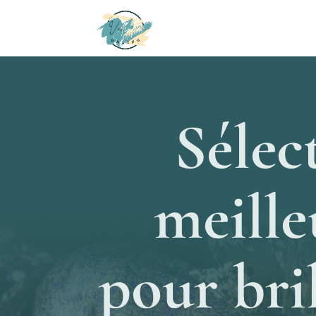
Sélec
meille
pour bri