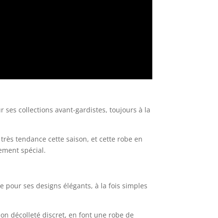
ses collections avant-gardistes, toujours à la
très tendance cette saison, et cette robe en
ement spécial.
 pour ses designs élégants, à la fois simples
son décolleté discret, en font une robe de