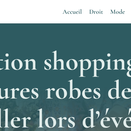
Accueil
Droit
Mode
tion shopping
ures robes de
ller lors d’é