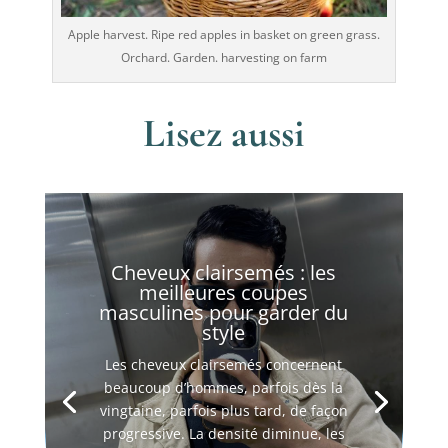
Apple harvest. Ripe red apples in basket on green grass.
Orchard. Garden. harvesting on farm
Lisez aussi
Cheveux clairsemés : les
meilleures coupes
masculines pour garder du
style
Les cheveux clairsemés concernent
beaucoup d’hommes, parfois dès la
vingtaine, parfois plus tard, de façon
progressive. La densité diminue, les