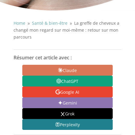
Home
Santé & bien-être
La greffe de cheveux a
9
9
changé mon regard sur moi-même : retour sur mon
parcours
Résumer cet article avec :
Claude
ChatGPT
Google AI
Gemini
Grok
Perplexity