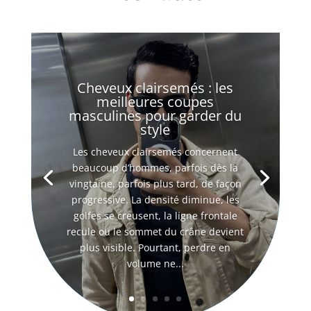
Cheveux clairsemés : les
meilleures coupes
masculines pour garder du
style
Les cheveux clairsemés concernent
beaucoup d’hommes, parfois dès la
vingtaine, parfois plus tard, de façon
progressive. La densité diminue, les
golfes se creusent, la ligne frontale
recule ou le sommet du crâne devient
plus visible. Pourtant, perdre en
volume ne...