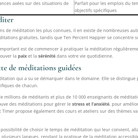
ances axées sur des situations de
Parfait pour les emplois du t
objectifs spécifiques
diter
ns de méditation les plus connues, il en existe de nombreuses autr
tations gratuites, tandis que Ten Percent Happier se concentre su
l’important est de commencer à pratiquer la méditation régulièrem
rouver la
paix
et la
sérénité
dans votre vie quotidienne.
tte de méditations guidées
itation qui a su se démarquer dans le domaine. Elle se distingue 
ifiques de chacun.
millions de méditants et plus de 10 000 enseignants de méditation
rouve des méditations pour gérer le
stress et l’anxiété
, pour amélio
ht Timer propose également des cours et ateliers sur des thèmes 
 possibilité de choisir le temps de méditation qui leur convient, a
 plusieurs langues, rendant la pratique de la méditation accessible