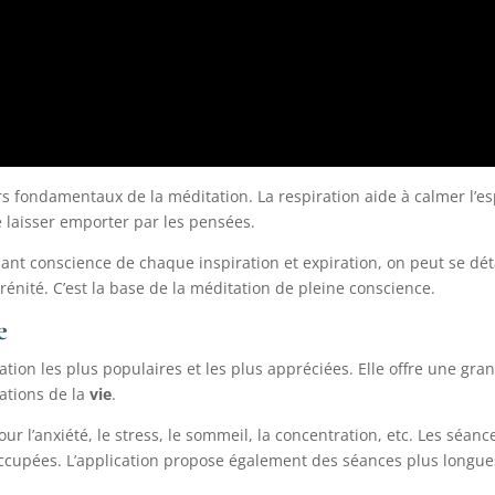
s fondamentaux de la méditation. La respiration aide à calmer l’espr
e laisser emporter par les pensées.
nant conscience de chaque inspiration et expiration, on peut se d
érénité. C’est la base de la méditation de pleine conscience.
e
ation les plus populaires et les plus appréciées. Elle offre une gra
uations de la
vie
.
 l’anxiété, le stress, le sommeil, la concentration, etc. Les séanc
occupées. L’application propose également des séances plus longue