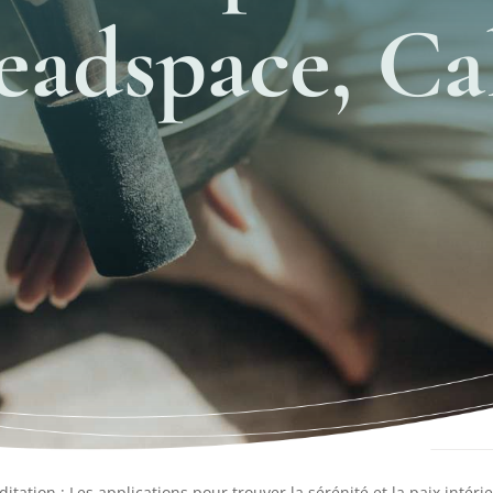
eadspace, Cal
itation : Les applications pour trouver la sérénité et la paix intér