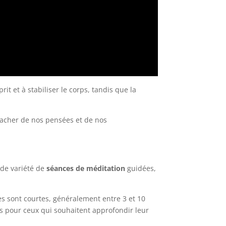
it et à stabiliser le corps, tandis que la
étacher de nos pensées et de nos
nde variété de
séances de méditation
guidées,
es sont courtes, généralement entre 3 et 10
s pour ceux qui souhaitent approfondir leur