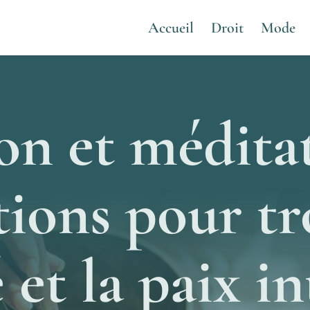
Accueil
Droit
Mode
on et méditat
tions pour tr
 et la paix i