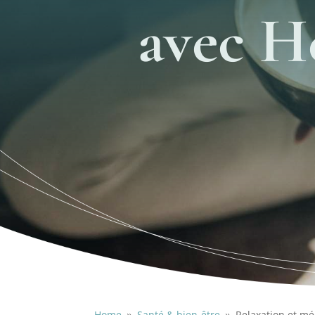
avec H
Home
Santé & bien-être
Relaxation et méd