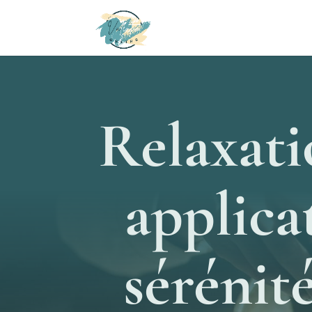
Relaxati
applica
sérénité