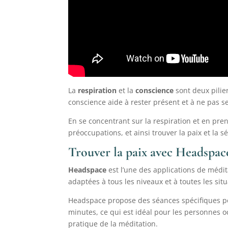
La
respiration
et la
conscience
sont deux pilier
conscience aide à rester présent et à ne pas s
En se concentrant sur la respiration et en pre
préoccupations, et ainsi trouver la paix et la s
Trouver la paix avec Headspac
Headspace
est l’une des applications de médit
adaptées à tous les niveaux et à toutes les sit
Headspace propose des séances spécifiques pour
minutes, ce qui est idéal pour les personnes 
pratique de la méditation.