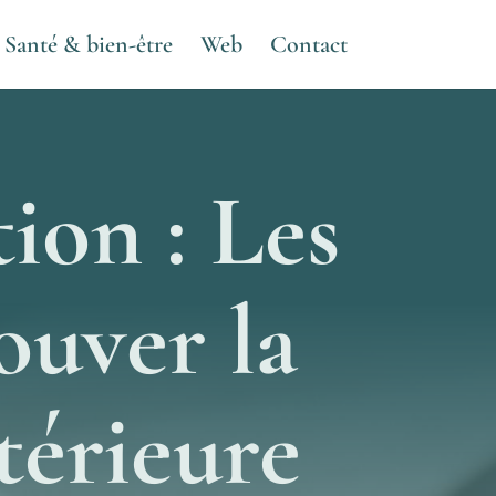
Santé & bien-être
Web
Contact
ion : Les
ouver la
ntérieure