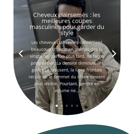
Cheveux clairsemés : les
meilleures coupes
masculines pour garder du
style
Les cheveux clairsemés concernent
beaucoup d’hommes, parfois dès la
vingtaine, parfois plus tard, de façon
progressive. La densité diminue, les
golfes se creusent, la ligne frontale
recule ou le sommet du crâne devient
plus visible. Pourtant, perdre en
volume ne...