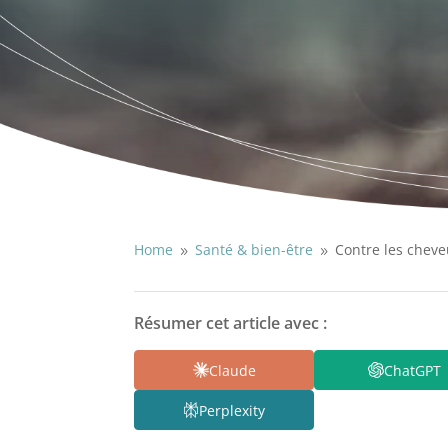
Home
Santé & bien-être
Contre les cheve
9
9
Résumer cet article avec :
Claude
ChatGPT
Perplexity