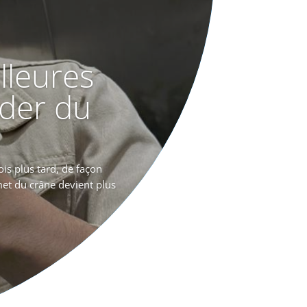
lleures
der du
is plus tard, de façon
met du crâne devient plus