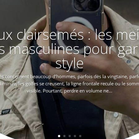
x clairsemés : les mei
s masculines pour gar
style
s concernent beaucoup d’hommes, parfois dès la vingtaine, parfo
diminue, les golfes se creusent, la ligne frontale recule ou le som
visible. Pourtant, perdre en volume ne...