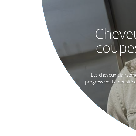
Cheveu
coupe
Les cheveux clairsemé
progressive. La densité 