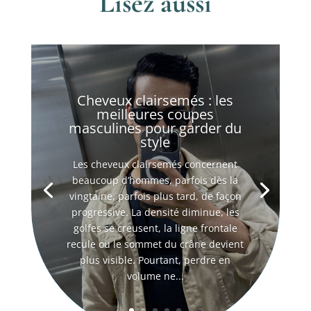
Lisez aussi
Cheveux clairsemés : les
meilleures coupes
masculines pour garder du
style
Les cheveux clairsemés concernent
beaucoup d’hommes, parfois dès la
vingtaine, parfois plus tard, de façon
progressive. La densité diminue, les
golfes se creusent, la ligne frontale
recule ou le sommet du crâne devient
plus visible. Pourtant, perdre en
volume ne...