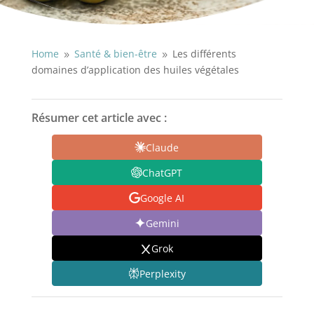
Home
Santé & bien-être
Les différents
9
9
domaines d’application des huiles végétales
Résumer cet article avec :
Claude
ChatGPT
Google AI
Gemini
Grok
Perplexity