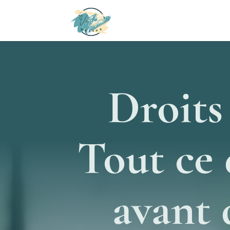
Droits
Tout ce 
avant 