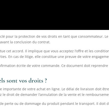
 clé pour la protection de vos droits en tant que consommateur. L
vant la conclusion du contrat.
ue cet accord. Il implique que vous acceptez l’offre et les conditio
ties. En cas de litige, elle constitue une preuve de votre engageme
nfirmation écrite de votre commande. Ce document doit reprendre t
ls sont vos droits ?
 importante de votre achat en ligne. Le délai de livraison doit êtr
avez le droit de demander l’annulation de la vente et le rembourse
e perte ou de dommage du produit pendant le transport. Il doit don