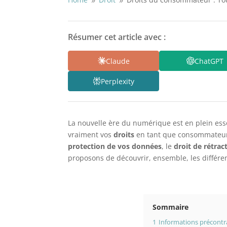
9
9
Résumer cet article avec :
Claude
ChatGPT
Perplexity
La nouvelle ère du numérique est en plein ess
vraiment vos
droits
en tant que consommateur s
protection de vos données
, le
droit de rétrac
proposons de découvrir, ensemble, les différe
Sommaire
1
Informations précontra