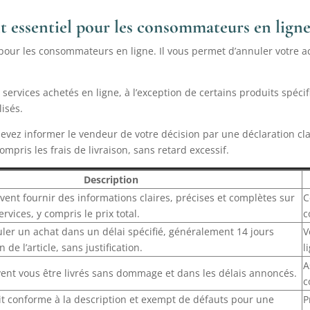
it essentiel pour les consommateurs en lign
 pour les consommateurs en ligne. Il vous permet d’annuler votre a
t services achetés en ligne, à l’exception de certains produits spéc
lisés.
 devez informer le vendeur de votre décision par une déclaration cla
pris les frais de livraison, sans retard excessif.
Description
vent fournir des informations claires, précises et complètes sur
C
ervices, y compris le prix total.
c
nuler un achat dans un délai spécifié, généralement 14 jours
V
 de l’article, sans justification.
l
A
vent vous être livrés sans dommage et dans les délais annoncés.
c
it conforme à la description et exempt de défauts pour une
P