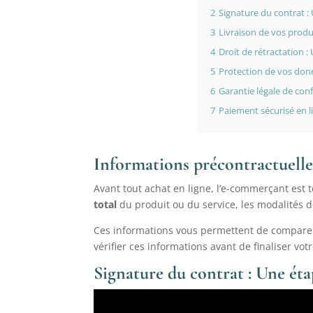
2
Signature du contrat : 
3
Livraison de vos produi
4
Droit de rétractation 
5
Protection de vos don
6
Garantie légale de con
7
Paiement sécurisé en li
Informations précontractuelle
Avant tout achat en ligne, l’e-commerçant est 
total
du produit ou du service, les modalités de
Ces informations vous permettent de comparer 
vérifier ces informations avant de finaliser vot
Signature du contrat : Une éta