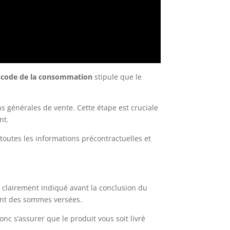
e
code de la consommation
stipule que le
ns générales de vente. Cette étape est cruciale
nt.
outes les informations précontractuelles et
e clairement indiqué avant la conclusion du
ment des sommes versées.
c s’assurer que le produit vous soit livré