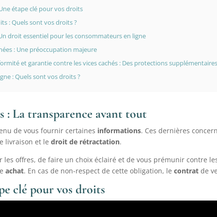
Une étape clé pour vos droits
ts : Quels sont vos droits ?
: Un droit essentiel pour les consommateurs en ligne
nées : Une préoccupation majeure
formité et garantie contre les vices cachés : Des protections supplémentaire
gne : Quels sont vos droits ?
s : La transparence avant tout
tenu de vous fournir certaines
informations
. Ces dernières concer
 livraison et le
droit de rétractation
.
les offres, de faire un choix éclairé et de vous prémunir contre l
re
achat
. En cas de non-respect de cette obligation, le
contrat
de ve
pe clé pour vos droits