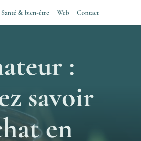
Santé & bien-être
Web
Contact
ateur :
ez savoir
chat en