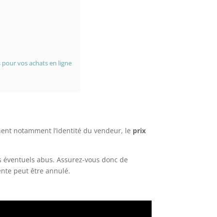
s pour vos achats en ligne
nent notamment l’identité du vendeur, le
prix
es éventuels abus. Assurez-vous donc de
nte peut être annulé.