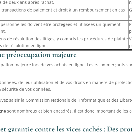
 de deux ans après l’achat.
n
s transactions de paiement et droit à un remboursement en cas
G
f
 personnelles doivent être protégées et utilisées uniquement
P
nt.
p
ns de résolution des litiges, y compris les procédures de plainte
V
s de résolution en ligne.
p
Une préoccupation majeure
pation majeure lors de vos achats en ligne. Les e-commerçants son
 données, de leur utilisation et de vos droits en matière de protec
a sécurité de vos données.
uvez saisir la Commission Nationale de l’Informatique et des Libertés
gne
sont nombreux et bien encadrés. Il est donc important de les co
et garantie contre les vices cachés : Des pr