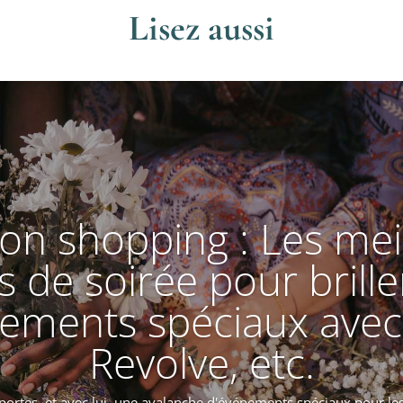
Lisez aussi
ion shopping : Les mei
 de soirée pour brille
nements spéciaux avec
Revolve, etc.
portes, et avec lui, une avalanche d'événements spéciaux pour le