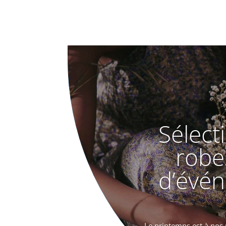
Sélect
robes
d’évé
Le printemps est à nos 