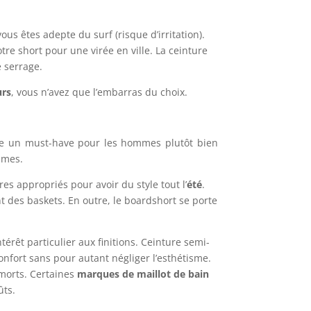
ous êtes adepte du surf (risque d’irritation).
re short pour une virée en ville. La ceinture
 serrage.
urs
, vous n’avez que l’embarras du choix.
mme un must-have pour les hommes plutôt bien
dames.
es appropriés pour avoir du style tout l’
été
.
nt des baskets. En outre, le boardshort se porte
rêt particulier aux finitions. Ceinture semi-
nfort sans pour autant négliger l’esthétisme.
 morts. Certaines
marques de maillot de bain
ûts.