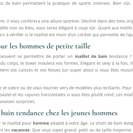
ips de bain permettent la pratique de sports intenses. Bien sûr
bre, il vous confèrera une allure sportive. Décliné dans des tons or
le noir ou bleu, vous serez élégant à coup sûr. Quant aux motifs fa
ours à vérifier si le maillot est muni d’un cordon qui permette de l’a
our les hommes de petite taille
 peuvent se permettre de porter un
maillot de bain
tendance ? F
u corps, le boxer moulera vos formes. Elégant et sexy à la fois, i
ement vos cuisses et vos fesses (un super atout si vous êtes mus
ic et sobre ou de vous tourner vers de modèles plus brillants. Pour 
pastel et les rayures horizontales si vous êtes plutôt rond. Les mo
uvaises surprises.
de bain tendance chez les jeunes hommes
r le maillot pour
homme
adapté à votre âge. Le short de bain évo
nt les
vacances
. Que vous soyez grand, petit ou de taille moyenne,