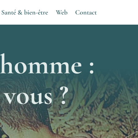
Santé & bien-être
Web
Contact
r homme :
 vous ?