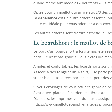
quand même aux modèles « bouffants ». Ils met
Optez pour un maillot qui arrive aux 2/3 des cui
La
déperlance
est un autre critère essentiel p
plate est idéale pour vous adonner à des exer
Les autres critères sont d’ordre esthétique. D
Le boardshort : le maillot de b
Le port d’un boardshort a longtemps été rés
bâtis. Ce n’est pas grave si vous n’êtes vraime
Amples et confortables, les boardshorts sont 
Associé à des
tongs
et un T-shirt, il se porte 
super bien aux soirées barbecue et pour des vi
Si vous envisagez de vous offrir ce genre de b
élastiquée, plate ou à cordon, matière extens
D’ailleurs, les imprimés vont du plus classique
https://www.maillotdebain.fr/marques proposen