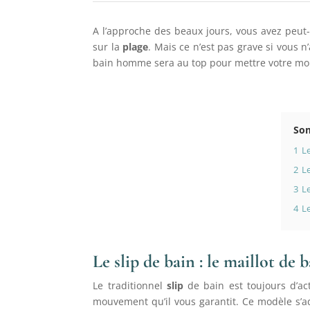
A l’approche des beaux jours, vous avez peut-ê
sur la
plage
. Mais ce n’est pas grave si vous 
bain homme sera au top pour mettre votre mor
So
1
Le
2
Le
3
Le
4
Le
Le slip de bain : le maillot d
Le traditionnel
slip
de bain est toujours d’ac
mouvement qu’il vous garantit. Ce modèle s’ad