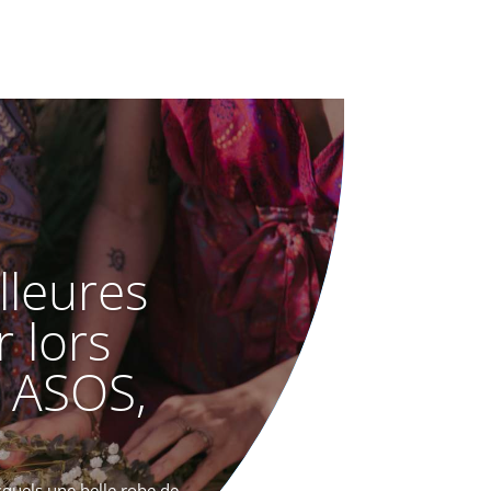
lleures
r lors
 ASOS,
squels une belle robe de