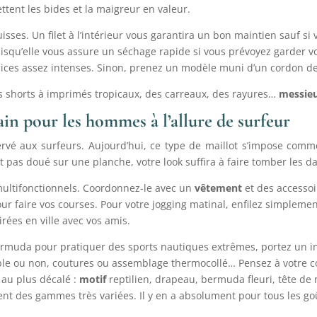
tent les bides et la maigreur en valeur.
sses. Un filet à l’intérieur vous garantira un bon maintien sauf si v
uisqu’elle vous assure un séchage rapide si vous prévoyez garder vot
cices assez intenses. Sinon, prenez un modèle muni d’un cordon de
es shorts à imprimés tropicaux, des carreaux, des rayures…
messie
ain pour les hommes à l’allure de surfeur
ervé aux surfeurs. Aujourd’hui, ce type de maillot s’impose co
nt pas doué sur une planche, votre look suffira à faire tomber les 
multifonctionnels. Coordonnez-le avec un
vêtement
et des accessoir
pour faire vos courses. Pour votre jogging matinal, enfilez simpleme
rées en ville avec vos amis.
ermuda pour pratiquer des sports nautiques extrêmes, portez un inté
ible ou non, coutures ou assemblage thermocollé… Pensez à votre co
 au plus décalé :
motif
reptilien, drapeau, bermuda fleuri, tête de
t des gammes très variées. Il y en a absolument pour tous les go