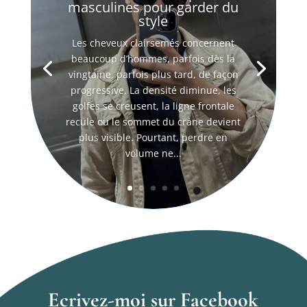
masculines pour garder du
style
Les cheveux clairsemés concernent
beaucoup d’hommes, parfois dès la
vingtaine, parfois plus tard, de façon
progressive. La densité diminue, les
golfes se creusent, la ligne frontale
recule ou le sommet du crâne devient
plus visible. Pourtant, perdre en
volume ne...
Ecrivez-moi sur Facebook