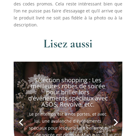
des codes promos. Cela reste intéressant bien que
l’on ne puisse pas faire d’essayage et qu’il arrive que
le produit livré ne soit pas fidèle à la photo ou à la
description.
Lisez aussi
Sélection shopping : Les
meilleures robes de soirée
pour briller lors
d’événements spéciaux avec
ASOS, Revolve, etc.
Le printemps est à nos portes, et avec
lui, une avalanche d'événements
spéciaux pour lesquels une belle robe
de soirée est de mise. Mais pas