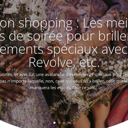
ion shopping : Les mei
 de soirée pour brille
nements spéciaux avec
Revolve, etc.
portes, et avec lui, une avalanche d'événements spéciaux pour le
as n'importe laquelle, non, celle qui vous fera briller, celle qui fe
marquera les esprits. Que ce soit...