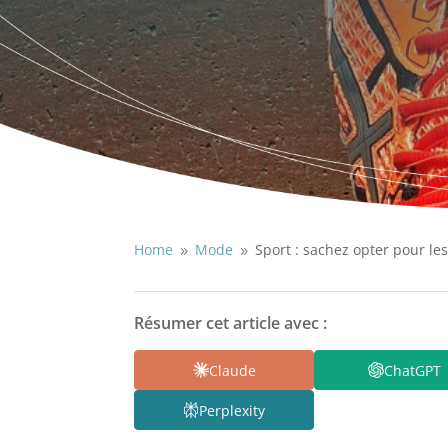
Home
Mode
Sport : sachez opter pour l
9
9
Résumer cet article avec :
Claude
ChatGPT
Perplexity