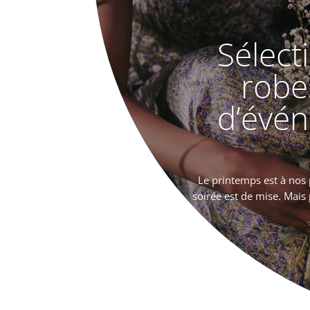
Sélect
robes
d’évé
Le printemps est à nos 
soirée est de mise. Mais p