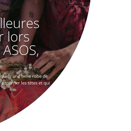
lleures
r lors
 ASOS,
squels une belle robe de
ra tourner les têtes et qui