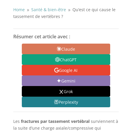
Home
Santé & bien-être
Qu’est ce qui cause le
9
9
tassement de vertèbres ?
Résumer cet article avec :
Claude
ChatGPT
Google AI
Gemini
Grok
Perplexity
Les
fractures par tassement vertébral
surviennent à
la suite d’une charge axiale/compressive qui