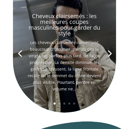
Cheveux clairsemés : les
meilleures coupes
masculines pour garder du
style
Les cheveux clairsemés concernent
beaucoup d’hommes, parfois dès la
vingtaine, parfois plus tard, de façon
progressive. La densité diminue, les
golfes se creusent, la ligne frontale
recule ou le sommet du crâne devient
plus visible. Pourtant, perdre en
volume ne...