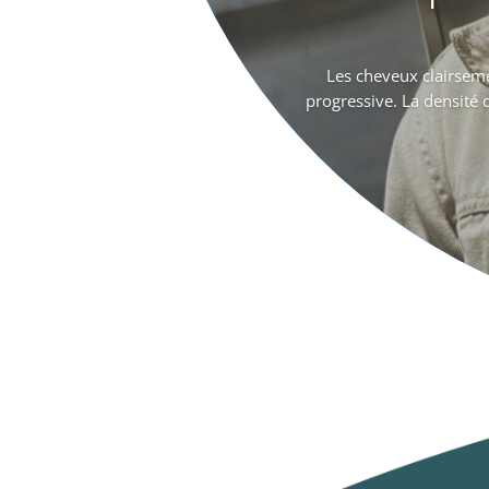
Les cheveux clairsemé
progressive. La densité 