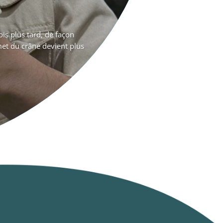
is plus tard, de façon
met du crâne devient plus