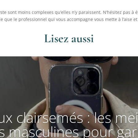
e sont moins complexes qu’elles n’y paraissent. N’hésitez pas à é
tale que le professionnel qui vous accompagne vous mette à l’aise et
Lisez aussi
x clairsemés : les mei
s masculines pour gar