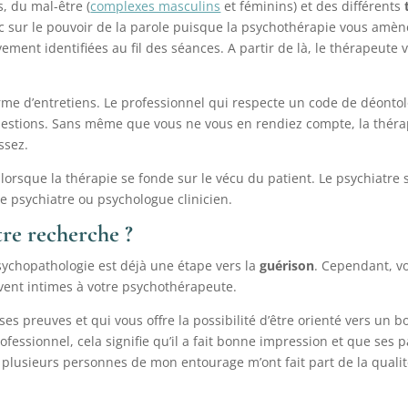
s, du mal-être (
complexes masculins
et féminins) et des différents
c sur le pouvoir de la parole puisque la psychothérapie vous amèn
ement identifiées au fil des séances. A partir de là, le thérapeute
me d’entretiens. Le professionnel qui respecte un code de déontolo
uestions. Sans même que vous ne vous en rendiez compte, la thérap
ssez.
lorsque la thérapie se fonde sur le vécu du patient. Le psychiatre s
e psychiatre ou psychologue clinicien.
tre recherche ?
ychopathologie est déjà une étape vers la
guérison
. Cependant, v
uvent intimes à votre psychothérapeute.
ses preuves et qui vous offre la possibilité d’être orienté vers un 
sionnel, cela signifie qu’il a fait bonne impression et que ses pa
l, plusieurs personnes de mon entourage m’ont fait part de la quali