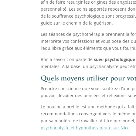
afin de faire resurgir les origines des angoisse
personnalité. Les soins apportés reposent don
de la souffrance psychologique sont progressiv
guide sur le chemin de la guérison.
Les séances de
psychothérapie
prennent la for
interprète vos confessions et vous pose des q
l’équilibre grâce aux éléments que vous fourni
Bon à savoir : on parle de
suivi psychologique
mentales. A la base, un psychanalyste peut êtr
Quels moyens utiliser pour vo
Prendre conscience que vous souffrez d’une ps
pouvoir dévoiler des pensées et réflexions so
Le bouche à oreille est une méthode qui a fait 
recommandations convergent vers le même profes
par sa manière de travailler. A titre personne
psychanalyste et hypnothérapeute sur Nice
.