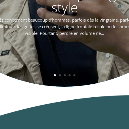
style
s concernent beaucoup d’hommes, parfois dès la vingtaine, parfo
diminue, les golfes se creusent, la ligne frontale recule ou le som
visible. Pourtant, perdre en volume ne...